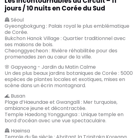
Les Incontournables du Circuit – 11
jours / 10 nuits en Corée du Sud
🏯 Séoul
Gyeongbokgung : Palais royal le plus emblématique
de Corée.
Bukchon Hanok Village : Quartier traditionnel avec
ses maisons de bois.
Cheonggyecheon : Rivière réhabilitée pour des
promenades zen au cœur de la ville.
🌸 Gapyeong - Jardin du Matin Calme
Un des plus beaux jardins botaniques de Corée : 5000
espèces de plantes locales et exotiques, mises en
scène dans un écrin montagnard.
🌊 Busan
Plage d’Haeundae et Gwangalli : Mer turquoise,
ambiance jeune et décontractée.
Temple Haedong Yonggungsa : Unique temple en
bord d’océan avec une vue spectaculaire.
🏯 Haeinsa
Temple du 9e siècle : Abritant la Tripitaka Koreana,